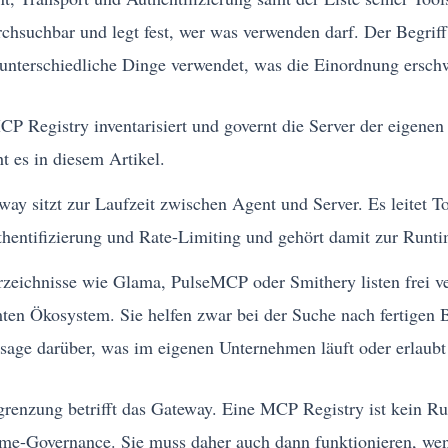
chsuchbar und legt fest, wer was verwenden darf. Der Begriff
i unterschiedliche Dinge verwendet, was die Einordnung ersch
CP Registry inventarisiert und governt die Server der eigene
t es in diesem Artikel.
y sitzt zur Laufzeit zwischen Agent und Server. Es leitet To
entifizierung und Rate-Limiting und gehört damit zur Runtim
rzeichnisse wie Glama, PulseMCP oder Smithery listen frei v
en Ökosystem. Sie helfen zwar bei der Suche nach fertigen B
sage darüber, was im eigenen Unternehmen läuft oder erlaubt 
grenzung betrifft das Gateway. Eine MCP Registry ist kein R
me-Governance. Sie muss daher auch dann funktionieren, we