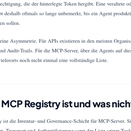
echtigung, die der hinterlegte Token hergibt. Eine veraltete o
bt deshalb oftmals so lange unbemerkt, bis ein Agent produkt
sen sollen.
i eine Asymmetrie. Für APIs existieren in den meisten Organi
nd Audit-Trails. Für die MCP-Server, über die Agents auf di
vielerorts noch nicht einmal eine vollständige Liste.
 MCP Registry ist und was nich
ist die Inventar- und Governance-Schicht für MCP-Server. Si
t, Transport und Authentifizierung samt der Liste seiner Tool