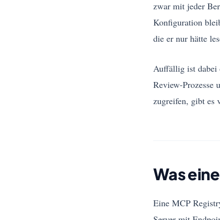
zwar mit jeder Ber
Konfiguration blei
die er nur hätte le
Auffällig ist dabe
Review-Prozesse u
zugreifen, gibt es 
Was eine
Eine MCP Registry 
Server mit Endpoin