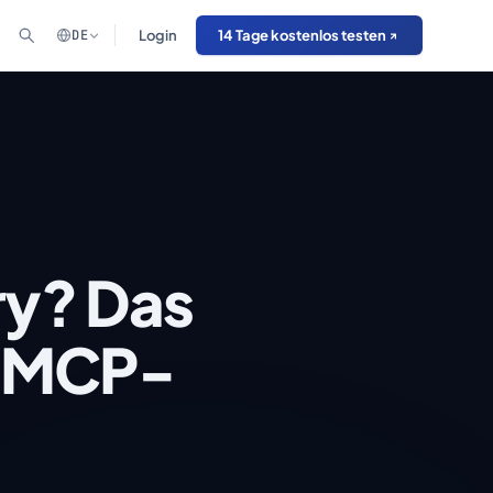
DE
Login
14 Tage kostenlos testen
ry? Das
ür MCP-