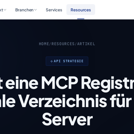
kt
Branchen
Services
Resources
HOME
RESOURCES
ARTIKEL
/
/
API STRATEGIE
t eine MCP Regist
le Verzeichnis f
Server