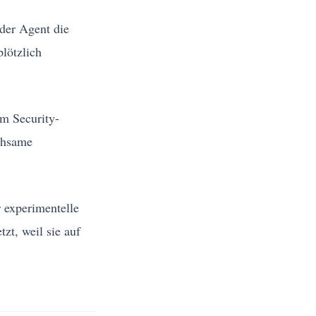
eder Agent die
lötzlich
im Security-
mühsame
r experimentelle
zt, weil sie auf