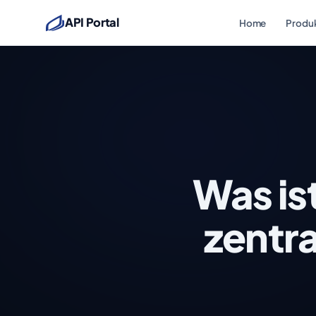
API Portal
Home
Produ
Was is
zentra