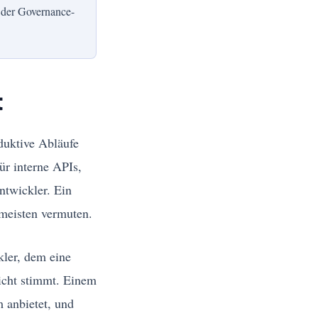
f der Governance-
t
duktive Abläufe
r interne APIs,
ntwickler. Ein
 meisten vermuten.
kler, dem eine
nicht stimmt. Einem
m anbietet, und