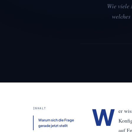
Wie viele 
welches
W
INHALT
er wis
Konfig
Warum sich die Frage
gerade jetzt stellt
auf En