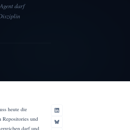
 Agent darf
isziplin
uss heute die
n Repositories und
erreichen darf und