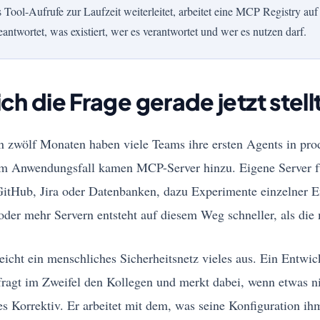
 Tool-Aufrufe zur Laufzeit weiterleitet, arbeitet eine MCP Registry au
antwortet, was existiert, wer es verantwortet und wer es nutzen darf.
h die Frage gerade jetzt stell
n zwölf Monaten haben viele Teams ihre ersten Agents in pro
em Anwendungsfall kamen MCP-Server hinzu. Eigene Server fü
 GitHub, Jira oder Datenbanken, dazu Experimente einzelner E
der mehr Servern entsteht auf diesem Weg schneller, als die
eicht ein menschliches Sicherheitsnetz vieles aus. Ein Entwic
 fragt im Zweifel den Kollegen und merkt dabei, wenn etwas 
es Korrektiv. Er arbeitet mit dem, was seine Konfiguration ih