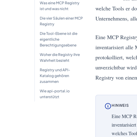
Was eine MCP Registry
welche Tools er d
ist und was nicht
Unternehmens, alle
Die vier Säulen einer MCP
Registry
Die Tool-Ebene ist die
Eine MCP Registry 
eigentliche
Berechtigungsebene
inventarisiert all
Woher die Registry ihre
protokolliert, wel
Wahrheit bezieht
unverzichtbar wir
Registry und API-
Katalog gehören
Registry von eine
zusammen
Wie api-portal.io
unterstützt
HINWEIS
Eine MCP Reg
inventarisier
welches Tool