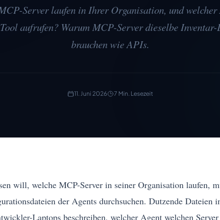
MCP-Server laufen in Ihrer Organisation, und welcher
 Tool aufrufen? Warum MCP-Server dieselbe Inventar-D
brauchen wie APIs.
11. Juni 2026
7 Min. Lesezeit
sen will, welche MCP-Server in seiner Organisation laufen, m
urationsdateien der Agents durchsuchen. Dutzende Dateien i
twickler-Laptops beschreiben, welcher Agent welchen Server 