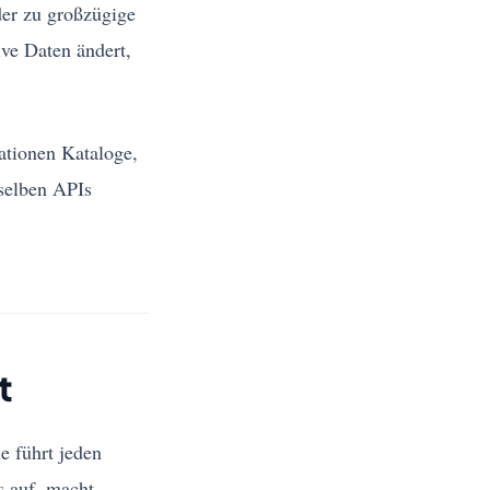
der zu großzügige
ive Daten ändert,
sationen Kataloge,
eselben APIs
t
e führt jeden
s auf, macht