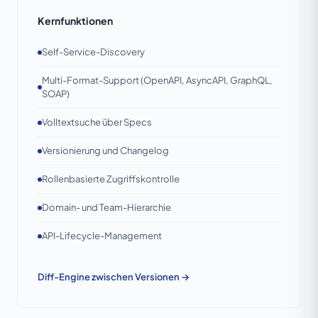
Kernfunktionen
Self-Service-Discovery
Multi-Format-Support (OpenAPI, AsyncAPI, GraphQL,
SOAP)
Volltextsuche über Specs
Versionierung und Changelog
Rollenbasierte Zugriffskontrolle
Domain- und Team-Hierarchie
API-Lifecycle-Management
Diff-Engine zwischen Versionen →