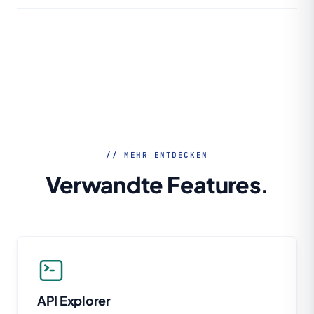
den API-Katalog synchronisiert. Änderungen im Code
Der API-Katalog skaliert von 10 APIs in einer Fachabteilung bis
aktualisieren die Dokumentation ohne manuellen Eingriff.
zu 10.000+ APIs im globalen Konzern. Die Hierarchie aus
Organisation, Business Groups und Environments bleibt auch
bei hunderten Teams durchsuchbar.
// MEHR ENTDECKEN
Verwandte Features.
API Explorer