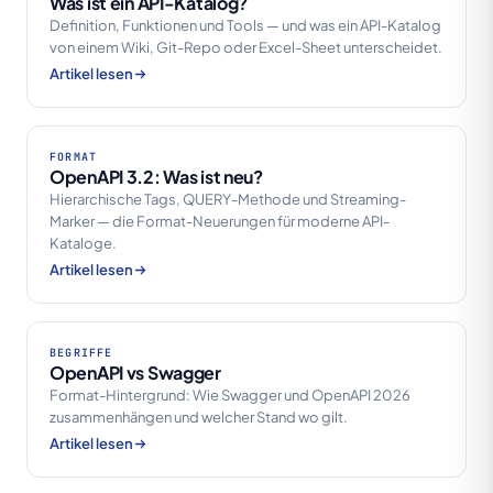
Was ist ein API-Katalog?
Definition, Funktionen und Tools — und was ein API-Katalog
von einem Wiki, Git-Repo oder Excel-Sheet unterscheidet.
Artikel lesen
FORMAT
OpenAPI 3.2: Was ist neu?
Hierarchische Tags, QUERY-Methode und Streaming-
Marker — die Format-Neuerungen für moderne API-
Kataloge.
Artikel lesen
BEGRIFFE
OpenAPI vs Swagger
Format-Hintergrund: Wie Swagger und OpenAPI 2026
zusammenhängen und welcher Stand wo gilt.
Artikel lesen