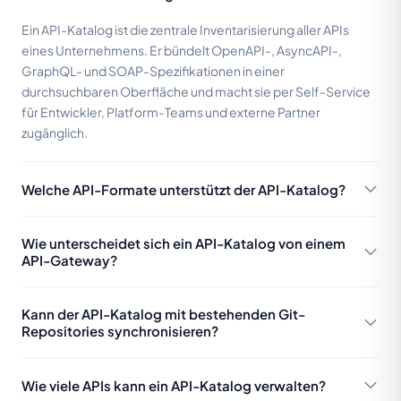
Ein API-Katalog ist die zentrale Inventarisierung aller APIs
eines Unternehmens. Er bündelt OpenAPI-, AsyncAPI-,
GraphQL- und SOAP-Spezifikationen in einer
durchsuchbaren Oberfläche und macht sie per Self-Service
für Entwickler, Platform-Teams und externe Partner
zugänglich.
Welche API-Formate unterstützt der API-Katalog?
Der API-Katalog im API Portal unterstützt OpenAPI 3.x,
Wie unterscheidet sich ein API-Katalog von einem
Swagger 2.0, AsyncAPI 2.x, RAML, WSDL/SOAP, GraphQL und
API-Gateway?
Arazzo. Format-Erkennung und Schema-Validierung erfolgen
automatisch beim Import.
Ein API-Gateway steuert den Request-Traffic zur Laufzeit
Kann der API-Katalog mit bestehenden Git-
(Routing, Rate-Limiting, Authentifizierung). Ein API-Katalog ist
Repositories synchronisieren?
die Design-Time-Schicht darüber: er dokumentiert,
versioniert und macht APIs auffindbar — unabhängig davon,
Ja. API-Specs aus GitHub-, GitLab- oder Bitbucket-
über welches Gateway sie ausgeliefert werden.
Wie viele APIs kann ein API-Katalog verwalten?
Repositories werden per CI/CD-Integration automatisch in