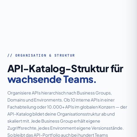
// ORGANISATION & STRUKTUR
API-Katalog-Struktur für
wachsende Teams.
Organisiere APIs hierarchisch nach Business Groups,
Domains und Environments. Ob 10 interne APIs in einer
Fachabteilung oder 10.000+ APIs im globalen Konzern — der
API-Katalog bildet deine Organisationsstruktur ab und
skaliert mit. Jede Business Group erhält eigene
Zugriffsrechte, jedes Environment eigene Versionsstände.
So bleibt das API-Portfolio auch bei hundert Teams