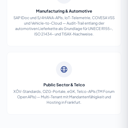
Manufacturing & Automotive
SAP IDoc und S/4HANA-APIs, IoT-Telemetrie, COVESA VSS
und Vehicle-to-Cloud — Audit-Trail entlang der
automotiven Lieferkette als Grundlage für UNECE R155-,
ISO 21434- und TISAX-Nachweise.
Public Sector & Telco
XÖV-Standards, OZG-Portale, eGK, Telco-APIs (TM Forum
Open APIs) — Multi-Tenant mit Mandantenfähigkeit und
Hosting in Frankfurt.