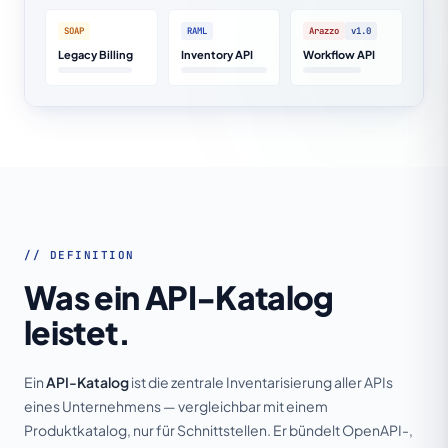
SOAP
RAML
Arazzo
v1.0
Legacy Billing
Inventory API
Workflow API
// DEFINITION
Was ein API-Katalog
leistet.
Ein
API-Katalog
ist die zentrale Inventarisierung aller APIs
eines Unternehmens — vergleichbar mit einem
Produktkatalog, nur für Schnittstellen. Er bündelt OpenAPI-,