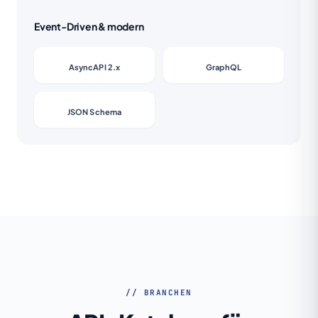
Event-Driven & modern
AsyncAPI 2.x
GraphQL
JSON Schema
// BRANCHEN