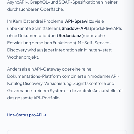
AsyncAPI-, GraphQL- und SOAP-Spezifikationen in einer
durchsuchbaren Oberfläche.
Im Kern löst er drei Probleme:
API-Sprawl
(zu viele
unbekannte Schnittstellen),
Shadow-APIs
(produktive APIs
ohne Dokumentation) und
Redundanz
(mehrfache
Entwicklung derselben Funktionen). Mit Self-Service-
Discovery wird aus jeder Integration ein Minuten- statt
Wochenprojekt.
Anders als ein API-Gateway oder eine reine
Dokumentations-Plattform kombiniert ein moderner API-
Katalog Discovery, Versionierung, Zugriffskontrolle und
Governance in einem System — die zentrale Anlaufstelle für
das gesamte API-Portfolio.
Lint-Status pro API →