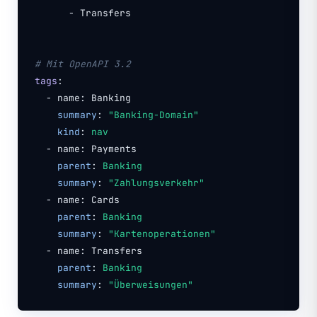
- Transfers
# Mit OpenAPI 3.2
tags
:
- name: Banking
summary
:
"Banking-Domain"
kind
:
nav
- name: Payments
parent
:
Banking
summary
:
"Zahlungsverkehr"
- name: Cards
parent
:
Banking
summary
:
"Kartenoperationen"
- name: Transfers
parent
:
Banking
summary
:
"Überweisungen"