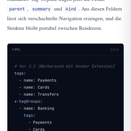
,
und
. Aus diesen Feldern
parent
summary
kind
lässt sich verschachtelte Navigation erzeugen, und die
Struktur bleibt portabel zwischen Renderern.
YAML
# Vor 3.2 (Workaround mit Vendor Extension)
tags
:
- name: Payments
- name: Cards
- name: Transfers
x-tagGroups
:
- name: Banking
tags
:
- Payments
- Cards