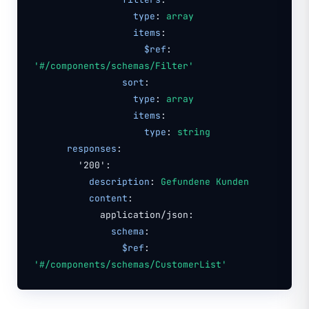
type
:
array
items
:
$ref
:
'#/components/schemas/Filter'
sort
:
type
:
array
items
:
type
:
string
responses
:
'200':
description
:
Gefundene Kunden
content
:
application/json:
schema
:
$ref
:
'#/components/schemas/CustomerList'