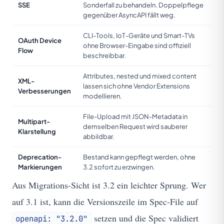
SSE
Sonderfall zu behandeln. Doppelpflege
gegenüber AsyncAPI fällt weg.
CLI-Tools, IoT-Geräte und Smart-TVs
OAuth Device
ohne Browser-Eingabe sind offiziell
Flow
beschreibbar.
Attributes, nested und mixed content
XML-
lassen sich ohne Vendor Extensions
Verbesserungen
modellieren.
File-Upload mit JSON-Metadata in
Multipart-
demselben Request wird sauberer
Klarstellung
abbildbar.
Deprecation-
Bestand kann gepflegt werden, ohne
Markierungen
3.2 sofort zu erzwingen.
Aus Migrations-Sicht ist 3.2 ein leichter Sprung. Wer
auf 3.1 ist, kann die Versionszeile im Spec-File auf
setzen und die Spec validiert
openapi: "3.2.0"