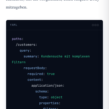
mitzugeben.
YAML
paths
:
/customers:
query
:
summary
:
Kundensuche mit komplexen
Filtern
requestBody
:
required
:
true
content
:
application/json:
schema
:
type
:
object
properties
:
filters
: