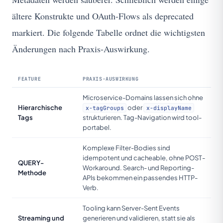
ältere Konstrukte und OAuth-Flows als deprecated
markiert. Die folgende Tabelle ordnet die wichtigsten
Änderungen nach Praxis-Auswirkung.
FEATURE
PRAXIS-AUSWIRKUNG
Microservice-Domains lassen sich ohne
Hierarchische
oder
x-tagGroups
x-displayName
Tags
strukturieren. Tag-Navigation wird tool-
portabel.
Komplexe Filter-Bodies sind
idempotent und cacheable, ohne POST-
QUERY-
Workaround. Search- und Reporting-
Methode
APIs bekommen ein passendes HTTP-
Verb.
Tooling kann Server-Sent Events
Streaming und
generieren und validieren, statt sie als