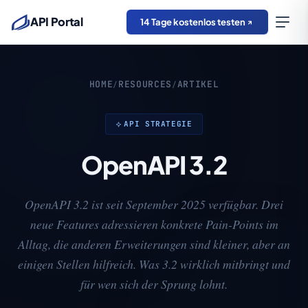
API Portal
14 Tage kostenlos testen
HOME
RESOURCES
ARTIKEL
/
/
API STRATEGIE
OpenAPI 3.2
OpenAPI 3.2 ist seit September 2025 verfügbar. Drei
neue Features adressieren konkrete Pain-Points im
Alltag, die anderen Erweiterungen sind kleiner, aber an
einigen Stellen hilfreich. Was 3.2 wirklich mitbringt und
für wen sich der Sprung lohnt.