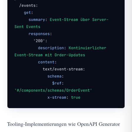
/events:
get
:
summary
:
Event-Stream über Server-
Sent Events
responses
:
'200':
description
:
Kontinuierlicher
Event-Stream mit Order-Updates
content
:
text/event-stream:
schema
:
$ref
:
'#/components/schemas/OrderEvent'
x-stream
:
true
Tooling-Implementierungen wie OpenAPI Generator