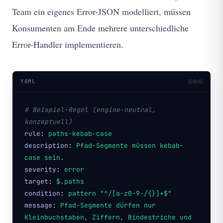
Team ein eigenes Error-JSON modelliert, müssen
Konsumenten am Ende mehrere unterschiedliche
Error-Handler implementieren.
YAML
# Beispiel-Regel (engine-neutral,
konzeptuell)
rule
:
paths-kebab-case
description
:
Pfad-Segmente müssen kebab-
case sein.
severity
:
error
target
:
$.paths
condition
:
pattern "^/[a-z0-9-/{}]+$"
message
:
Pfad-Segmente dürfen nur
Kleinbuchstaben, Ziffern, Bindestriche und