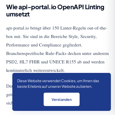
Wie api-portal.io OpenAPI Linting
umsetzt
api-portal.io bringt über 150 Linter-Regeln out-of-the-
box mit. Sie sind in die Bereiche Style, Security,
Performance und Compliance gegliedert.
Branchenspezifische Rule-Packs decken unter anderem
PSD2, HL7 FHIR und UNECE R155 ab und werden
kontinuierlich weiterentwickelt.
Diese Website verwendet Cookies, um Ihnen das
Der Quality Score wird pro Spec inklusive Verlauf
beste Erlebnis auf unserer Website zu bieten.
getrackt. Teams können dadurch nachvollziehen, wie
Verstanden
sich ihre Spec-Qualität über die Zeit entwickelt.