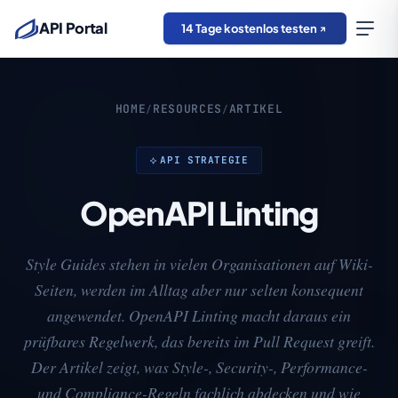
API Portal
14 Tage kostenlos testen
HOME
RESOURCES
ARTIKEL
/
/
API STRATEGIE
OpenAPI Linting
Style Guides stehen in vielen Organisationen auf Wiki-
Seiten, werden im Alltag aber nur selten konsequent
angewendet. OpenAPI Linting macht daraus ein
prüfbares Regelwerk, das bereits im Pull Request greift.
Der Artikel zeigt, was Style-, Security-, Performance-
und Compliance-Regeln fachlich abdecken und wie