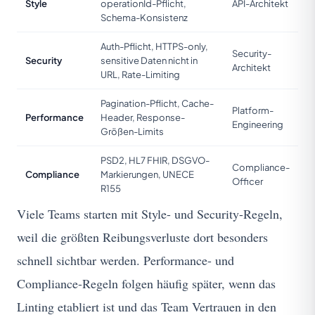
Style
operationId-Pflicht,
API-Architekt
Schema-Konsistenz
Auth-Pflicht, HTTPS-only,
Security-
Security
sensitive Daten nicht in
Architekt
URL, Rate-Limiting
Pagination-Pflicht, Cache-
Platform-
Performance
Header, Response-
Engineering
Größen-Limits
PSD2, HL7 FHIR, DSGVO-
Compliance-
Compliance
Markierungen, UNECE
Officer
R155
Viele Teams starten mit Style- und Security-Regeln,
weil die größten Reibungsverluste dort besonders
schnell sichtbar werden. Performance- und
Compliance-Regeln folgen häufig später, wenn das
Linting etabliert ist und das Team Vertrauen in den