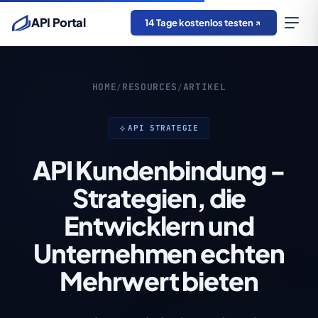
API Portal
14 Tage kostenlos testen
HOME
RESOURCES
ARTIKEL
/
/
API STRATEGIE
API Kundenbindung -
Strategien, die
Entwicklern und
Unternehmen echten
Mehrwert bieten