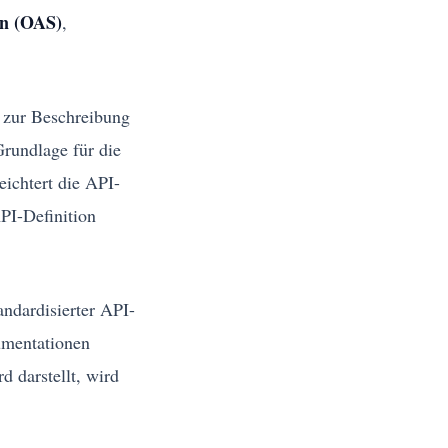
on (OAS)
,
d zur Beschreibung
Grundlage für die
ichtert die API-
PI-Definition
ndardisierter API-
umentationen
d darstellt, wird