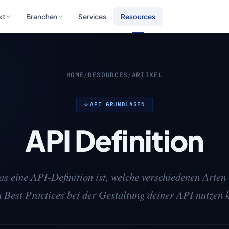
kt
Branchen
Services
Resources
HOME
RESOURCES
ARTIKEL
/
/
API GRUNDLAGEN
API Definition
as eine API-Definition ist, welche verschiedenen Arten 
 Best Practices bei der Gestaltung deiner API nutzen 