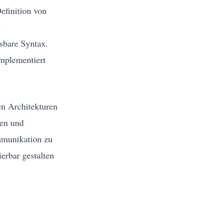
efinition von
e
sbare Syntax.
implementiert
ten Architekturen
men und
mmunikation zu
erbar gestalten