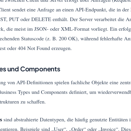
Client sendet eine Anfrage an einen API-Endpunkt, die in de
T, PUT oder DELETE enthält. Der Server verarbeitet die An
ck, die meist im JSON- oder XML-Format vorliegt. Ein erfolg
prechenden Statuscode (z. B. 200 OK), während fehlerhafte A
st oder 404 Not Found erzeugen.
pes und Components
ng von API-Definitionen spielen fachliche Objekte eine zentr
Business Types und Components definiert, um wiederverwend
trukturen zu schaffen.
s
sind abstrahierte Datentypen, die häufig genutzte Entitäten 
entieren. Beispiele sind „User“, „Order“ oder „Invoice“. Die