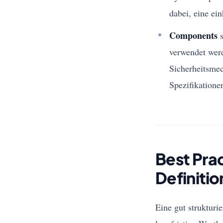
dabei, eine ei
Components
s
verwendet werd
Sicherheitsme
Spezifikatione
Best Prac
Definitio
Eine gut strukturi