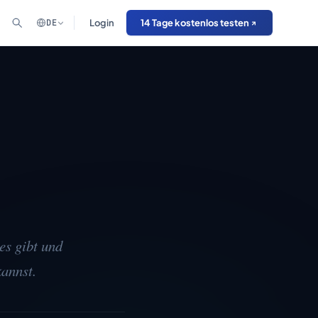
DE
Login
14 Tage kostenlos testen
es gibt und
kannst.