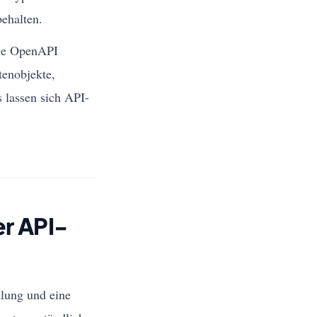
behalten.
wie OpenAPI
tenobjekte,
 lassen sich API-
er API-
klung und eine