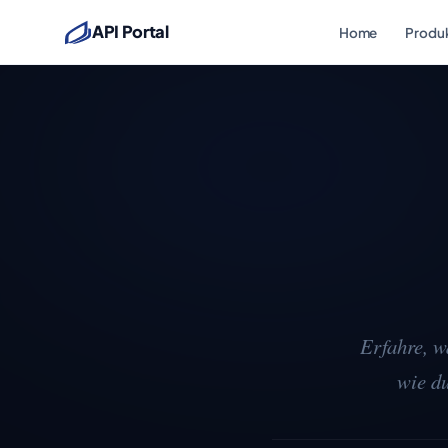
API Portal
Home
Produ
Erfahre, w
wie du