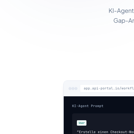
KI-Agent
Gap-An
app.api-portal.io/workfl
KI-Agent Prompt
User
“Erstelle einen Checkout-Wo