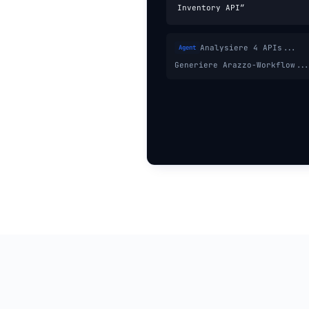
Inventory API”
Analysiere 4 APIs...
Agent
Generiere Arazzo-Workflow..