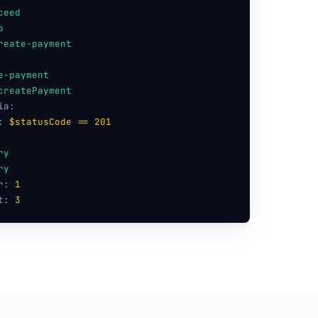
ceed
o
reate-payment
e-payment
createPayment
ia:
:
$statusCode == 201
ry
ry
r:
1
t:
3