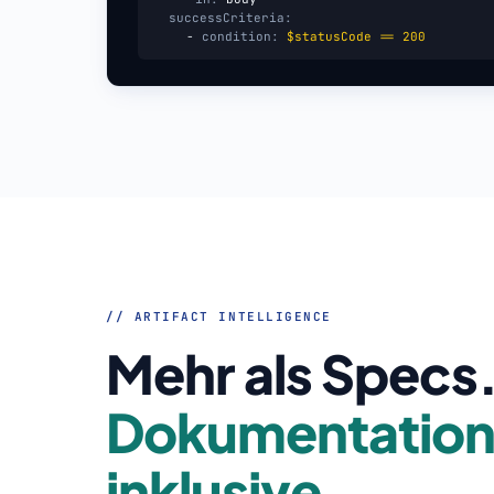
successCriteria:
-
condition:
$statusCode == 200
// ARTIFACT INTELLIGENCE
Mehr als Specs
Dokumentatio
inklusive.