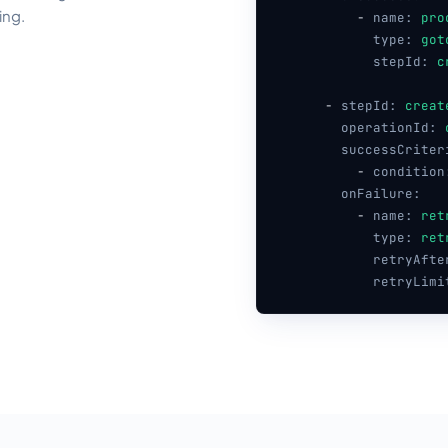
ing.
-
name:
pro
type:
got
stepId:
c
-
stepId:
creat
operationId:
successCriter
-
condition
onFailure:
-
name:
ret
type:
ret
retryAfte
retryLimi