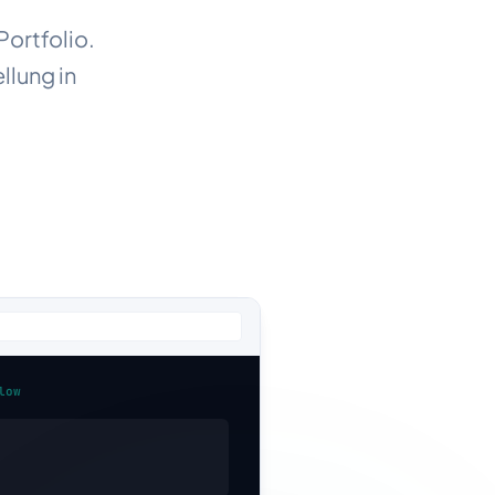
ortfolio.
lung in
low