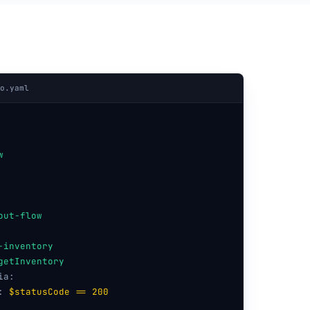
o.yaml
w
out-flow
-inventory
getInventory
ia:
:
$statusCode == 200