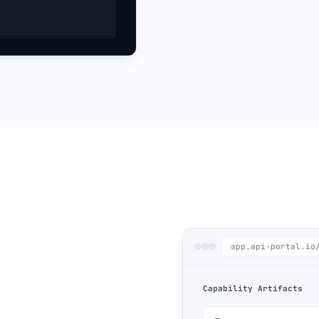
.
app.api-portal.io
n
Capability Artifacts