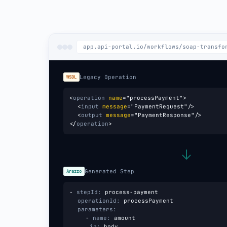
app.api-portal.io/workflows/soap-transfo
Legacy Operation
WSDL
<
operation
name
=
"processPayment"
>
<
input
message
=
"PaymentRequest"
/>
<
output
message
=
"PaymentResponse"
/>
</
operation
>
Generated Step
Arazzo
-
stepId:
process-payment
operationId:
processPayment
parameters:
-
name:
amount
in:
body