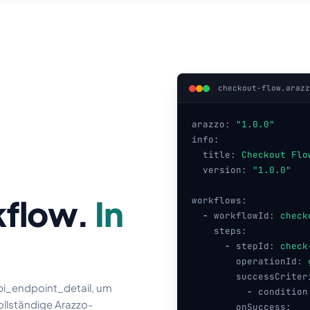
checkout-flow.arazz
arazzo:
"1.0.0"
info:
title:
Checkout Flo
version:
"1.0.0"
kflow.
In
workflows:
-
workflowId:
check
steps:
-
stepId:
check
operationId:
successCriter
pi_endpoint_detail, um
-
condition
ollständige Arazzo-
onSuccess: