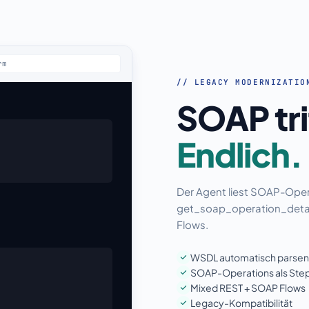
rm
// LEGACY MODERNIZATIO
SOAP tri
Endlich.
Der Agent liest SOAP-Oper
get_soap_operation_detail 
Flows.
WSDL automatisch parsen
SOAP-Operations als Ste
Mixed REST + SOAP Flows
Legacy-Kompatibilität