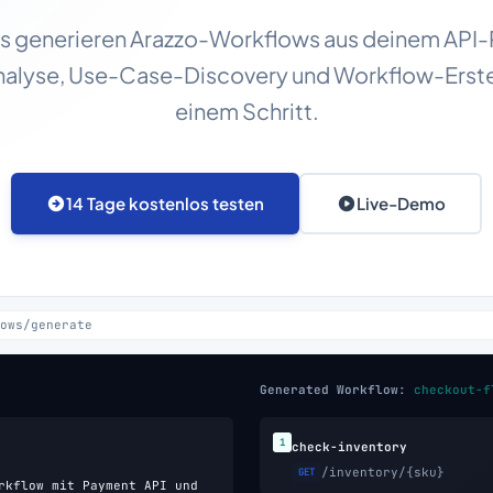
s generieren Arazzo-Workflows aus deinem API-P
alyse, Use-Case-Discovery und Workflow-Erstel
einem Schritt.
14 Tage kostenlos testen
Live-Demo
ows/generate
Generated Workflow:
checkout-f
1
check-inventory
/inventory/{sku}
GET
rkflow mit Payment API und