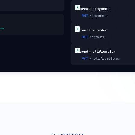
2
create-payment
/payments
POST
.
3
confirm-order
/orders
POST
4
send-notification
/notifications
POST